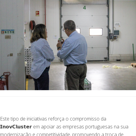
Este tipo de iniciativas reforça o compromisso da
𝗜𝗻𝗼𝘃𝗖𝗹𝘂𝘀𝘁𝗲𝗿 em apoiar as empresas portuguesas na sua
modernização e competitividade, promovendo a troca de