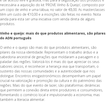
é de acesso livre e gratuita, mas para a degustação dos produtos é
necessária a aquisição do kit ‘PROVE Vinho & Queijo’, composto por
um copo de vinho e uma tábua, no valor de €8,00. As masterclasses
têm um custo de €10,00 e a inscrições são feitas no evento. Nota
ainda para esta ser uma iniciativa com venda direta de alguns
produtos.
Vinho e queijo: mais do que produtos alimentares, são pilares
do ADN português
O vinho e o queijo são mais do que produtos alimentares, são
pilares da nossa identidade. Representam o trabalho árduo e a
sabedoria ancestral de gerações que moldaram a paisagem e o
paladar das regiões. Valorizá-los é mais do que apreciar os seus
sabores únicos, é reconhecer a herança viva que transportam, o
sustento das nossas comunidades e a autenticidade que nos
distingue. Encontros enogastronómicos desempenham um papel
crucial na valorização e promoção da cultura e do património das
regiões. Mais do que evento de lazer, são plataformas dinâmicas
que permitem a conexão direta entre produtores e consumidores,
fomentando o comércio local e impulsionando a economia, mas
também a literacia alimentar.