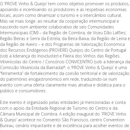
O ‘PROVE Vinho & Queijo’ tem como objetivo promover os produtos,
apoiando e incentivando os produtores e as respetivas economias
locais, assim como dinamizar o turismo e o intercâmbio cultural.
Mas vai mais longe: ao resultar da cooperação intermunicipal e
nascendo num ambiente colaborativo de seis Comunidades
Intermunicipais (CIM) – da Região de Coimbra; de Viseu Dão Lafões;
Região Beiras e Serra da Estrela; da Beira Baixa; da Região de Leiria e
da Região de Aveiro – e dos Programas de Valorização Económica
dos Recursos Endógenos (PROVERE) Queijos do Centro de Portugal
(sob a liderança do Inovcluster) e Fileira dos Vinhos das Regiões
Vitivinícolas do Centro / Consórcio CONVICENTRO (sob a liderança da
Comissão Vitivinícola da Bairrada)*, o ‘PROVE Vinho & Queijo’ é uma
“ferramenta” de fortalecimento da coesão territorial e de valorização
do património enogastronómico em rede, traduzindo-se num
evento com uma oferta claramente mais atrativa e didática para o
público e consumidores.
Este evento é organizado pelas entidades já mencionadas e conta
com o apoio da Entidade Regional de Turismo do Centro e da
Câmara Municipal de Coimbra. A edição inaugural do ´PROVE Vinho
& Queijo’ acontece no Convento São Francisco, centro Convention
Bureau, cenário impactante e de excelência para acolher eventos de