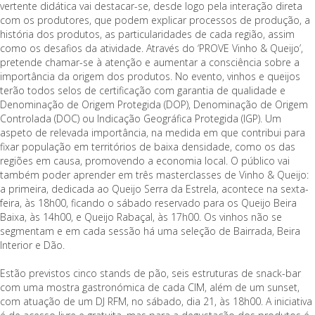
vertente didática vai destacar-se, desde logo pela interação direta
com os produtores, que podem explicar processos de produção, a
história dos produtos, as particularidades de cada região, assim
como os desafios da atividade. Através do ‘PROVE Vinho & Queijo’,
pretende chamar-se à atenção e aumentar a consciência sobre a
importância da origem dos produtos. No evento, vinhos e queijos
terão todos selos de certificação com garantia de qualidade e
Denominação de Origem Protegida (DOP), Denominação de Origem
Controlada (DOC) ou Indicação Geográfica Protegida (IGP). Um
aspeto de relevada importância, na medida em que contribui para
fixar população em territórios de baixa densidade, como os das
regiões em causa, promovendo a economia local. O público vai
também poder aprender em três masterclasses de Vinho & Queijo:
a primeira, dedicada ao Queijo Serra da Estrela, acontece na sexta-
feira, às 18h00, ficando o sábado reservado para os Queijo Beira
Baixa, às 14h00, e Queijo Rabaçal, às 17h00. Os vinhos não se
segmentam e em cada sessão há uma seleção de Bairrada, Beira
Interior e Dão.
Estão previstos cinco stands de pão, seis estruturas de snack-bar
com uma mostra gastronómica de cada CIM, além de um sunset,
com atuação de um DJ RFM, no sábado, dia 21, às 18h00. A iniciativa