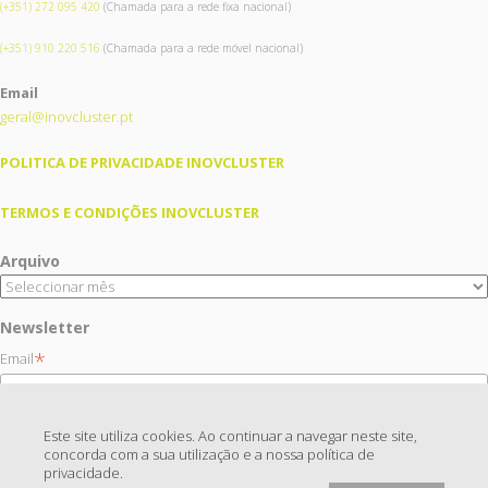
(+351) 272 095 420
(Chamada para a rede fixa nacional)
(+351) 910 220 516
(Chamada para a rede móvel nacional)
Email
geral@inovcluster.pt
POLITICA DE PRIVACIDADE INOVCLUSTER
TERMOS E CONDIÇÕES INOVCLUSTER
Arquivo
Newsletter
*
Email
Este site utiliza cookies. Ao continuar a navegar neste site,
concorda com a sua utilização e a nossa política de
privacidade.