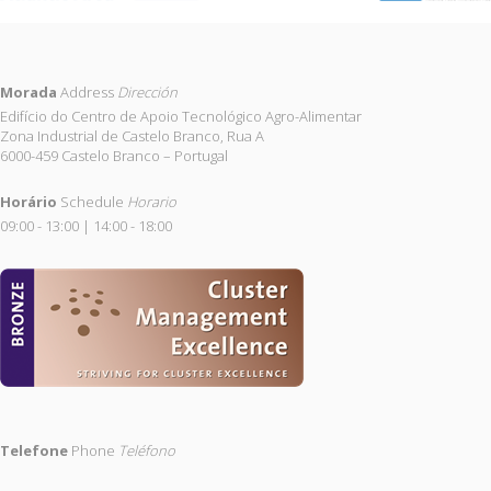
Morada
Address
Dirección
Edifício do Centro de Apoio Tecnológico Agro-Alimentar
Zona Industrial de Castelo Branco, Rua A
6000-459 Castelo Branco – Portugal
Horário
Schedule
Horario
09:00 - 13:00 | 14:00 - 18:00
Telefone
Phone
Teléfono