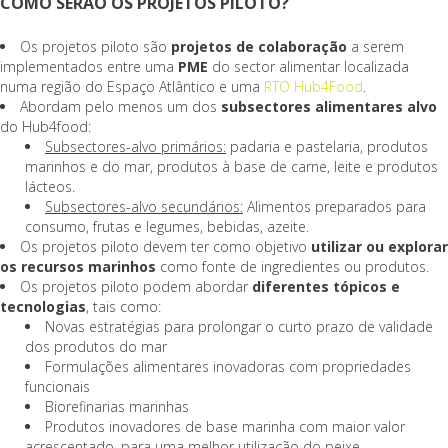
COMO SERÃO OS PROJETOS PILOTO?
Os projetos piloto são
projetos de colaboração
a serem
implementados entre uma
PME
do sector alimentar localizada
numa região do Espaço Atlântico e uma
RTO Hub4Food
.
Abordam pelo menos um dos
subsectores alimentares alvo
do Hub4food:
Subsectores-alvo primários:
padaria e pastelaria, produtos
marinhos e do mar, produtos à base de carne, leite e produtos
lácteos.
Subsectores-alvo secundários:
Alimentos preparados para
consumo, frutas e legumes, bebidas, azeite.
Os projetos piloto devem ter como objetivo
utilizar ou explorar
os recursos marinhos
como fonte de ingredientes ou produtos.
Os projetos piloto podem abordar
diferentes tópicos e
tecnologias
, tais como:
Novas estratégias para prolongar o curto prazo de validade
dos produtos do mar
Formulações alimentares inovadoras com propriedades
funcionais
Biorefinarias marinhas
Produtos inovadores de base marinha com maior valor
acrescentado, para uma melhor utilização do peixe